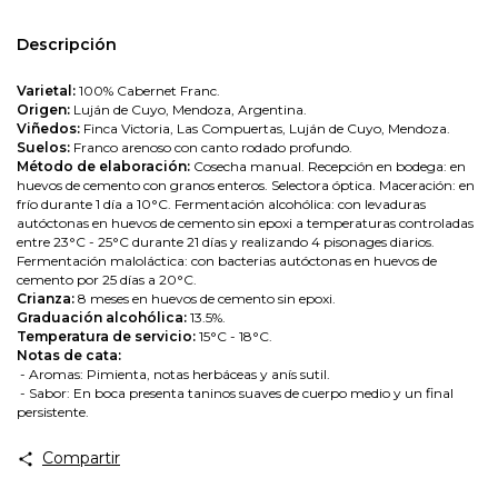
Descripción
Varietal:
100% Cabernet Franc.
Origen:
Luján de Cuyo, Mendoza, Argentina.
Viñedos:
Finca Victoria, Las Compuertas, Luján de Cuyo, Mendoza.
Suelos:
Franco arenoso con canto rodado profundo.
Método de elaboración:
Cosecha manual. Recepción en bodega: en
huevos de cemento con granos enteros. Selectora óptica. Maceración: en
frío durante 1 día a 10°C. Fermentación alcohólica: con levaduras
autóctonas en huevos de cemento sin epoxi a temperaturas controladas
entre 23°C - 25°C durante 21 días y realizando 4 pisonages diarios.
Fermentación maloláctica: con bacterias autóctonas en huevos de
cemento por 25 días a 20°C.
Crianza:
8 meses en huevos de cemento sin epoxi.
Graduación alcohólica:
13.5%.
Temperatura de servicio:
15°C - 18°C.
Notas de cata:
- Aromas: Pimienta, notas herbáceas y anís sutil.
- Sabor: En boca presenta taninos suaves de cuerpo medio y un final
persistente.
Compartir