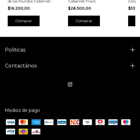
de los Mundos Cabernet
Cabernet Franc
Corpo
Franc
$16.200,00
$28.500,00
$53.1
Politicas
Contactános
Medios de pago