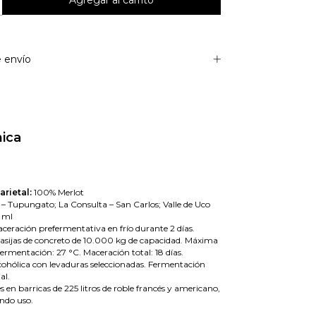
 envío
nica
rietal:
100% Merlot
 – Tupungato; La Consulta – San Carlos; Valle de Uco
 ml
ceración prefermentativa en frío durante 2 días.
sijas de concreto de 10.000 kg de capacidad. Máxima
ermentación: 27 °C. Maceración total: 18 días.
ohólica con levaduras seleccionadas. Fermentación
al.
 en barricas de 225 litros de roble francés y americano,
ndo uso.