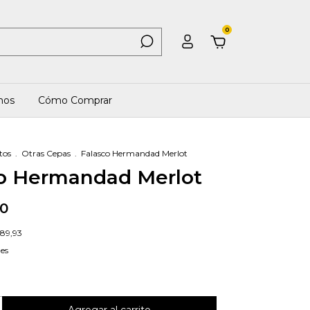
0
mos
Cómo Comprar
tos
.
Otras Cepas
.
Falasco Hermandad Merlot
o Hermandad Merlot
00
589,93
les
as, es el último!