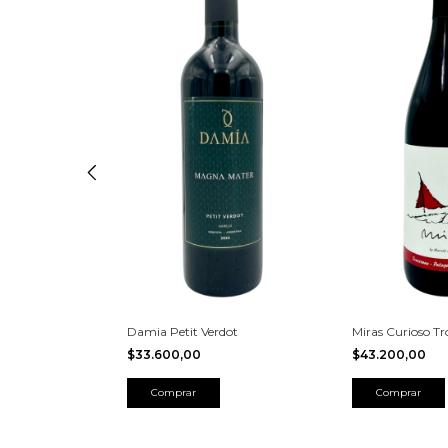
erlot
Damia Petit Verdot
Miras Curioso T
$33.600,00
$43.200,00