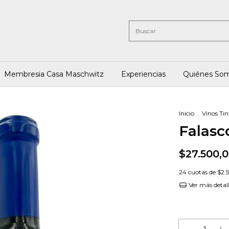
Membresia Casa Maschwitz
Experiencias
Quiénes So
Inicio
.
Vinos Tin
Falasc
$27.500,
24
cuotas de
$2.
Ver más detal
¡No te lo pierd