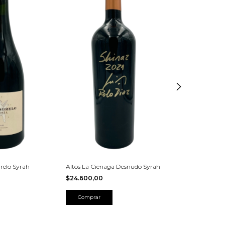
relo Syrah
Altos La Cienaga Desnudo Syrah
Altos La Cienag
$24.600,00
$31.200,00