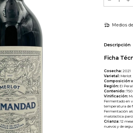
Medios de
Descripción
Ficha Téc
Cosecha:
2021
Varietal:
Merlot
Composición va
Región:
El Peral
Contenido:
750
Vinificación:
Ma
Fermentado en va
temperatura de f
Fermentación alc
maloláctica parci
Crianza:
12 meses
nuevos y de segu